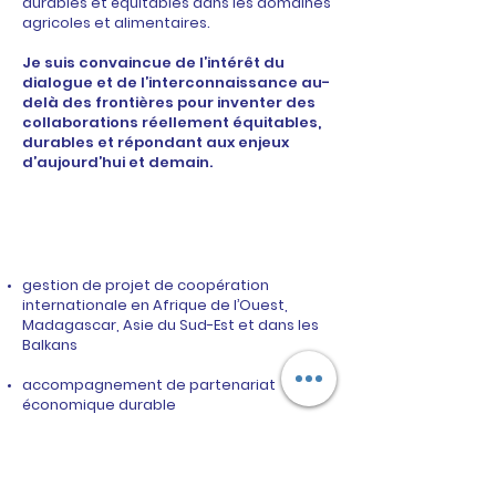
durables et équitables dans les domaines
agricoles et alimentaires.
Je suis convaincue de l’intérêt du
dialogue et de l’interconnaissance au-
delà des frontières pour inventer des
collaborations réellement équitables,
durables et répondant aux enjeux
d’aujourd’hui et demain.
Voici quelques exemples de projets
menés avec réussite :
gestion de projet de coopération
internationale en Afrique de l’Ouest,
Madagascar, Asie du Sud-Est et dans les
Balkans
accompagnement de partenariat
économique durable
conception et animation d’interventions
et modules d’Education à la citoyenneté
et la Solidarité internationale